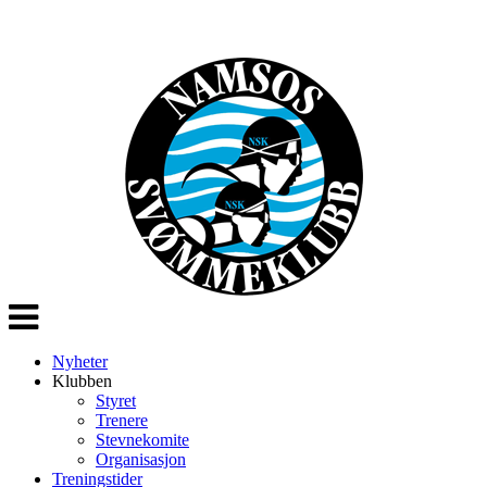
Veksle
navigasjon
Nyheter
Klubben
Styret
Trenere
Stevnekomite
Organisasjon
Treningstider