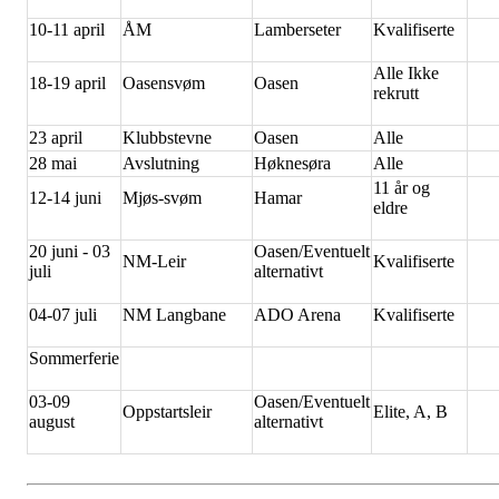
10-11 april
ÅM
Lamberseter
Kvalifiserte
Alle Ikke
18-19 april
Oasensvøm
Oasen
rekrutt
23 april
Klubbstevne
Oasen
Alle
28 mai
Avslutning
Høknesøra
Alle
11 år og
12-14 juni
Mjøs-svøm
Hamar
eldre
20 juni - 03
Oasen/Eventuelt
NM-Leir
Kvalifiserte
juli
alternativt
04-07 juli
NM Langbane
ADO Arena
Kvalifiserte
Sommerferie
03-09
Oasen/Eventuelt
Oppstartsleir
Elite, A, B
august
alternativt