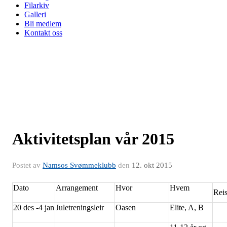
Filarkiv
Galleri
Bli medlem
Kontakt oss
Aktivitetsplan vår 2015
Postet av
Namsos Svømmeklubb
den
12. okt 2015
Dato
Arrangement
Hvor
Hvem
Reis
20 des -4 jan
Juletreningsleir
Oasen
Elite, A, B