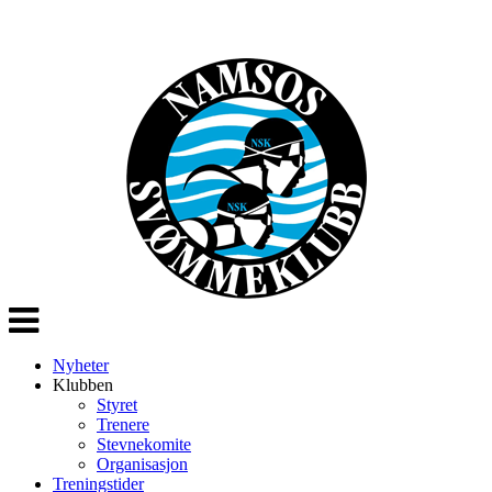
Veksle
navigasjon
Nyheter
Klubben
Styret
Trenere
Stevnekomite
Organisasjon
Treningstider