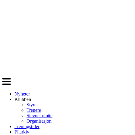
Veksle
navigasjon
Nyheter
Klubben
Styret
Trenere
Stevnekomite
Organisasjon
Treningstider
Filarkiv