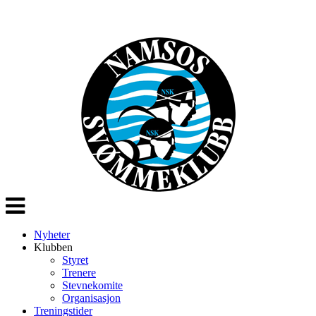
Veksle
navigasjon
Nyheter
Klubben
Styret
Trenere
Stevnekomite
Organisasjon
Treningstider