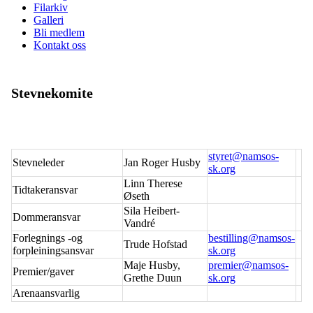
Filarkiv
Galleri
Bli medlem
Kontakt oss
Stevnekomite
styret@namsos-
Stevneleder
Jan Roger Husby
sk.org
Linn Therese
Tidtakeransvar
Øseth
Sila Heibert-
Dommeransvar
Vandré
Forlegnings -og
bestilling@namsos-
Trude Hofstad
forpleiningsansvar
sk.org
Maje Husby,
premier@namsos-
Premier/gaver
Grethe Duun
sk.org
Arenaansvarlig