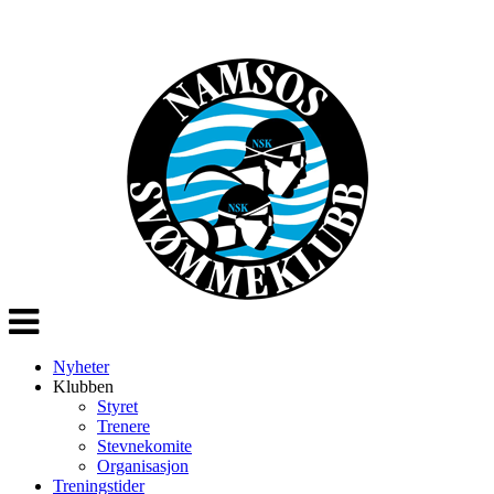
Veksle
navigasjon
Nyheter
Klubben
Styret
Trenere
Stevnekomite
Organisasjon
Treningstider